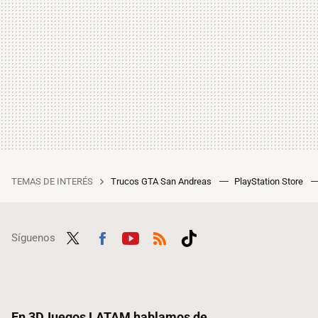
TEMAS DE INTERÉS
Trucos GTA San Andreas
PlayStation Store
Síguenos
Twit
Fac
Yout
RSS
Tikt
ter
ebo
ube
ok
ok
En 3DJuegos LATAM hablamos de...