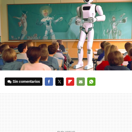
Sin comentarios
FACEBOOK
TWITTER
FLIPBOARD
E-
WHATSAPP
MAIL