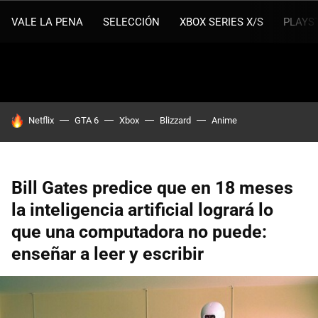
VALE LA PENA
SELECCIÓN
XBOX SERIES X/S
PLAYS
HOY SE HABLA DE
Netflix
GTA 6
Xbox
Blizzard
Anime
Bill Gates predice que en 18 meses
la inteligencia artificial logrará lo
que una computadora no puede:
enseñar a leer y escribir