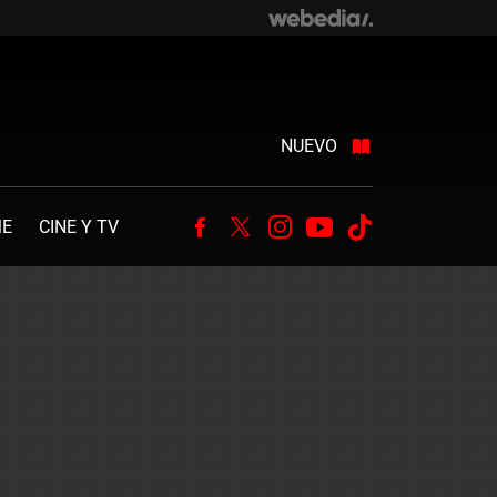
NUEVO
ME
CINE Y TV
Facebook
Twitter
Instagram
Youtube
Tiktok