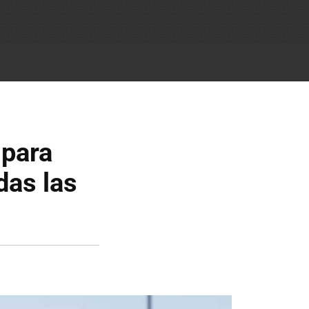
 para
das las