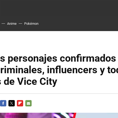
Anime
Pokémon
os personajes confirmados
riminales, influencers y to
s de Vice City
FACEBOOK
TWITTER
FLIPBOARD
E-
MAIL