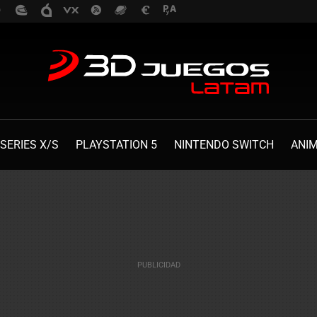
SERIES X/S
PLAYSTATION 5
NINTENDO SWITCH
ANI