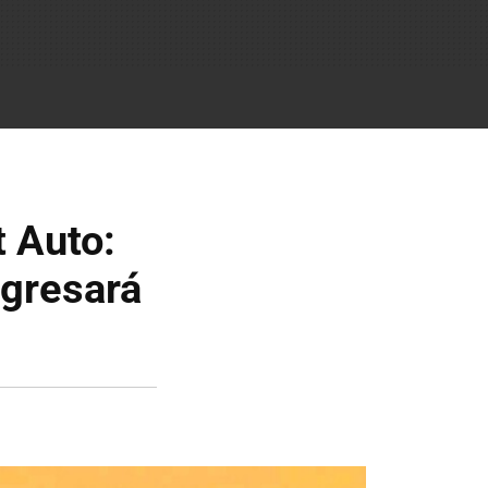
t Auto:
egresará