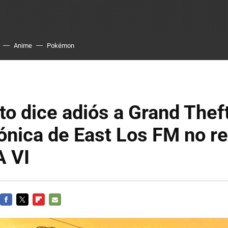
Anime
Pokémon
o dice adiós a Grand Thef
cónica de East Los FM no r
A VI
FACEBOOK
TWITTER
FLIPBOARD
E-
MAIL