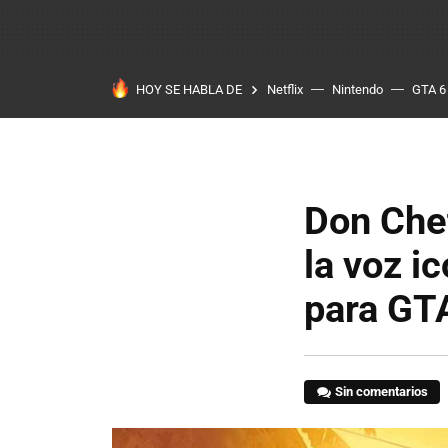
HOY SE HABLA DE
Netflix
Nintendo
GTA 6
Don Chet
la voz i
para GT
Sin comentarios