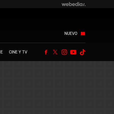
NUEVO
ME
CINE Y TV
Facebook
Twitter
Instagram
Youtube
Tiktok