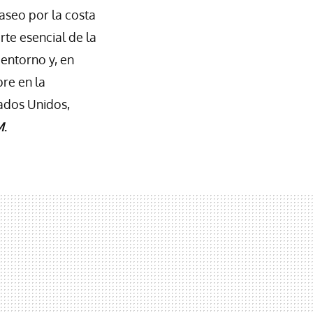
seo por la costa
rte esencial de la
 entorno y, en
re en la
tados Unidos,
M
.