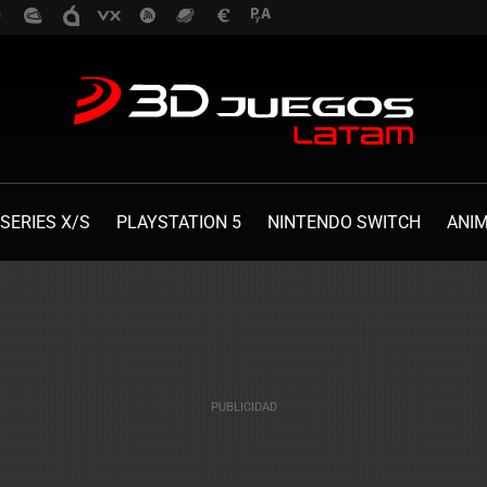
SERIES X/S
PLAYSTATION 5
NINTENDO SWITCH
ANI