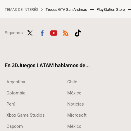
TEMAS DE INTERÉS
Trucos GTA San Andreas
PlayStation Store
Síguenos
Twit
Fac
Yout
RSS
Tikt
ter
ebo
ube
ok
ok
En 3DJuegos LATAM hablamos de...
Argentina
Chile
Colombia
México
Perú
Noticias
Xbox Game Studios
Microsoft
Capcom
México