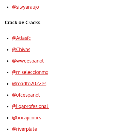
@silvyaraujo
Crack de Cracks
@Atlasfc
@Chivas
@wweespanol
@miseleccionmx
@roadto2022es
@ufcespanol
@ligaprofesional
@bocajuniors
@riverplate