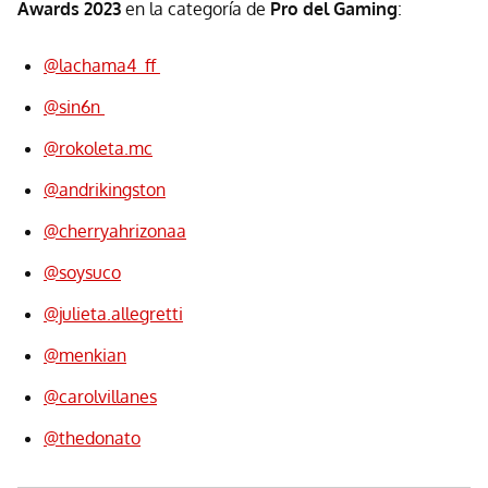
Awards 2023
en la categoría de
Pro del Gaming
:
@lachama4_ff
@sin6n
@rokoleta.mc
@andrikingston
@cherryahrizonaa
@soysuco
@julieta.allegretti
@menkian
@carolvillanes
@thedonato