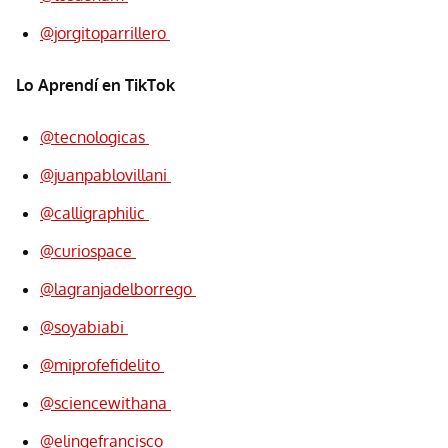
@jorgitoparrillero
Lo Aprendí en TikTok
@tecnologicas
@juanpablovillani
@calligraphilic
@curiospace
@lagranjadelborrego
@soyabiabi
@miprofefidelito
@sciencewithana
@elingefrancisco