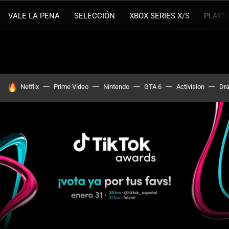
VALE LA PENA
SELECCIÓN
XBOX SERIES X/S
PLAYS
HOY SE HABLA DE
Netflix
Prime Video
Nintendo
GTA 6
Activision
Dra