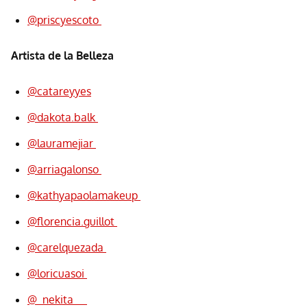
@priscyescoto
Artista de la Belleza
@catareyyes
@dakota.balk
@lauramejiar
@arriagalonso
@kathyapaolamakeup
@florencia.guillot
@carelquezada
@loricuasoi
@_nekita__