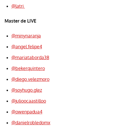
@latri
Master de LIVE
@minynaranja
@angel.felipe4
@mariataborda38
@bekerquintero
@diego.velezmoro
@soyhugo.glez
@julioocaastilloo
@owenpadua4
@danielrobledomx