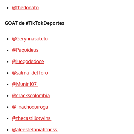
@thedonato
GOAT de #TikTokDeportes
@Gerynnasotelo
@Paquideus
@Juegodedoce
@salma_delToro
@Munir.107
@crackscolombia
@_nachoquiroga
@thecastillotwins
@aleestefaniafitness