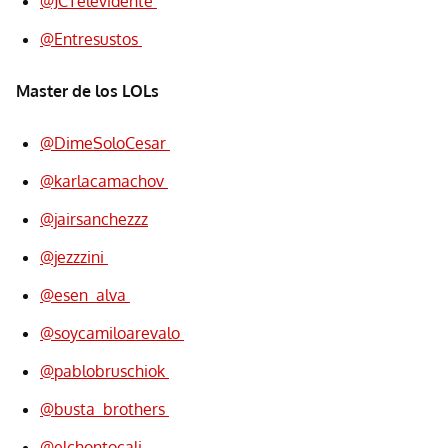
@JCTelevidente
@Entresustos
Master de los LOLs
@DimeSoloCesar
@karlacamachov
@jairsanchezzz
@jezzzini
@esen_alva
@soycamiloarevalo
@pablobruschiok
@busta_brothers
@elchontocali