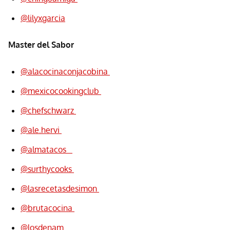
@lilyxgarcia
Master del Sabor
@alacocinaconjacobina
@mexicocookingclub
@chefschwarz
@ale.hervi
@almatacos_
@surthycooks
@lasrecetasdesimon
@brutacocina
@losdenam