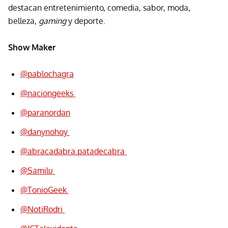
destacan entretenimiento, comedia, sabor, moda,
belleza,
gaming
y deporte.
Show Maker
@pablochagra
@naciongeeks
@paranordan
@danynohoy
@abracadabra.patadecabra
@Samilu
@TonioGeek
@NotiRodri