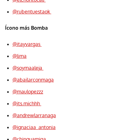
@rubentuestaok
Ícono más Bomba
@itayvargas
@lima
@soymaaleja
@abailarconmaga
@maulopezzz
@its.michhh
@andrewlarranaga
@ignaciaa_antonia
@chinguamiga