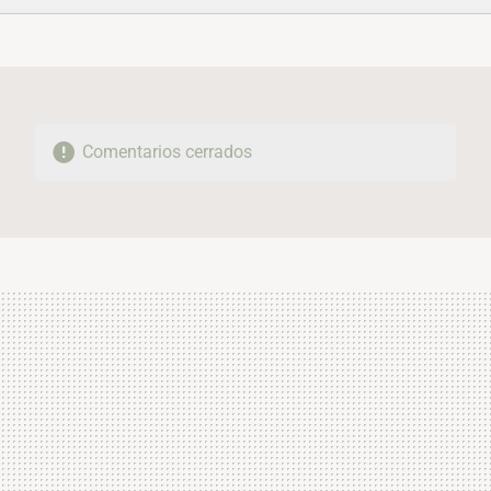
FACEBOOK
TWITTER
FLIPBOARD
E-
WHATSAPP
MAIL
Comentarios cerrados