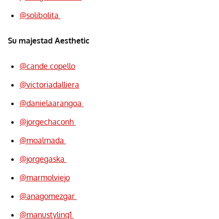
@solibolita
Su majestad Aesthetic
@cande.copello
@victoriadalliera
@danielaarangoa
@jorgechaconh
@moalmada
@jorgegaska
@marmolviejo
@anagomezgar
@manustyling1