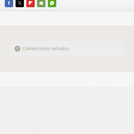
FACEBOOK
TWITTER
FLIPBOARD
E-
WHATSAPP
MAIL
Comentarios cerrados