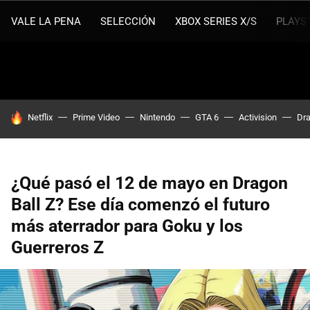
VALE LA PENA
SELECCIÓN
XBOX SERIES X/S
PLAYS
HOY SE HABLA DE
Netflix
Prime Video
Nintendo
GTA 6
Activision
Dra
¿Qué pasó el 12 de mayo en Dragon
Ball Z? Ese día comenzó el futuro
más aterrador para Goku y los
Guerreros Z