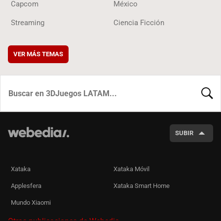
Capcom
México
Streaming
Ciencia Ficción
VER MÁS TEMAS
BUSCA
SUBIR
Xataka
Xataka Móvil
Applesfera
Xataka Smart Home
Mundo Xiaomi