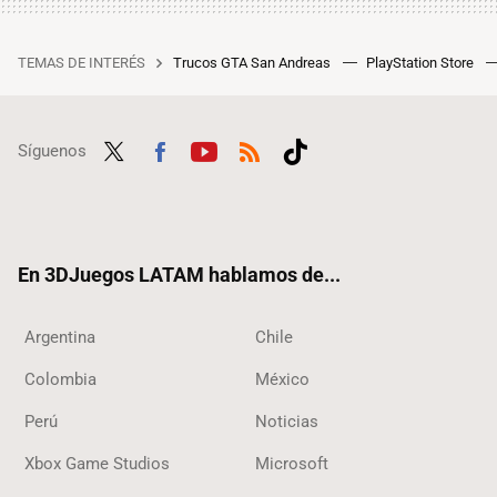
TEMAS DE INTERÉS
Trucos GTA San Andreas
PlayStation Store
Síguenos
Twit
Fac
Yout
RSS
Tikt
ter
ebo
ube
ok
ok
En 3DJuegos LATAM hablamos de...
Argentina
Chile
Colombia
México
Perú
Noticias
Xbox Game Studios
Microsoft