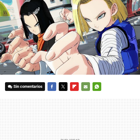
Sin comentarios
FACEBOOK
TWITTER
FLIPBOARD
E-
WHATSAPP
MAIL