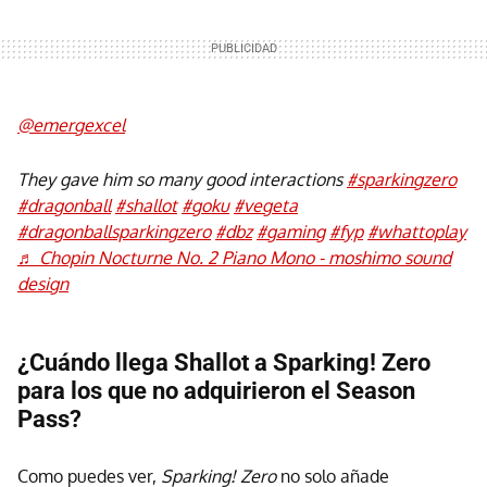
@emergexcel
They gave him so many good interactions
#sparkingzero
#dragonball
#shallot
#goku
#vegeta
#dragonballsparkingzero
#dbz
#gaming
#fyp
#whattoplay
♬ Chopin Nocturne No. 2 Piano Mono - moshimo sound
design
¿Cuándo llega Shallot a Sparking! Zero
para los que no adquirieron el Season
Pass?
Como puedes ver,
Sparking! Zero
no solo añade