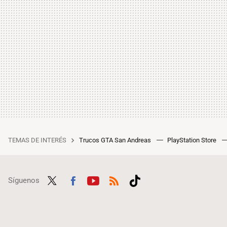
TEMAS DE INTERÉS
Trucos GTA San Andreas
PlayStation Store
Síguenos
Twit
Fac
Yout
RSS
Tikt
ter
ebo
ube
ok