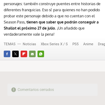
personajes: también construye puentes entre historias de
diferentes franquicias. Eso sí: para quienes no han podido
probar este personaje debido a que no cuentan con el
Season Pass,
tienen que saber que podrán conseguir a
Shallot el próximo 27 de julio.
¡Un añadido que
verdaderamente vale la pena!
TEMAS
Noticias
Xbox Series X / S
PS5
Anime
Drag
FACEBOOK
TWITTER
FLIPBOARD
E-
WHATSAPP
MAIL
Comentarios cerrados