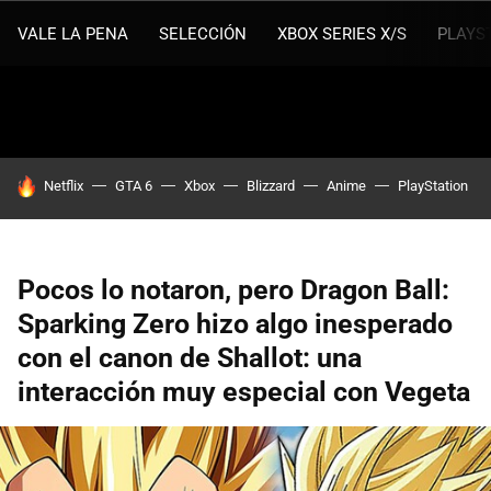
VALE LA PENA
SELECCIÓN
XBOX SERIES X/S
PLAYS
HOY SE HABLA DE
Netflix
GTA 6
Xbox
Blizzard
Anime
PlayStation
Pocos lo notaron, pero Dragon Ball:
Sparking Zero hizo algo inesperado
con el canon de Shallot: una
interacción muy especial con Vegeta