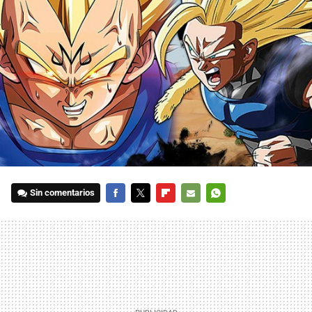
Sin comentarios
FACEBOOK
TWITTER
FLIPBOARD
E-
WHATSAPP
MAIL