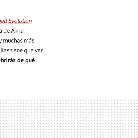
ll Evolution
a de Akira
ay muchas más
llas tiene que ver
ubrirás de qué