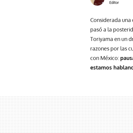
Editor
Considerada una d
pasó a la posteri
Toriyama en un d
razones por las cu
con México:
paus
estamos habland