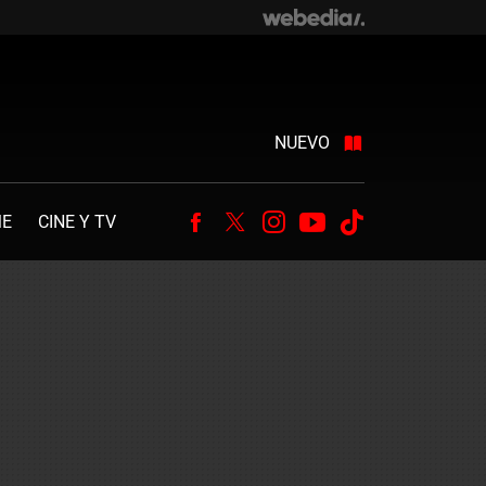
NUEVO
ME
CINE Y TV
Facebook
Twitter
Instagram
Youtube
Tiktok