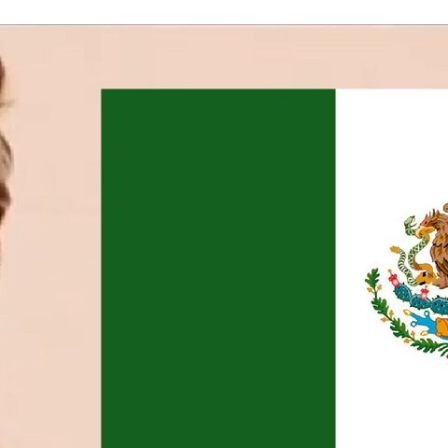
FACEBOOK
TWITTER
FLIPBOARD
E-
MAIL