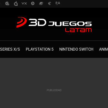
SERIES X/S
PLAYSTATION 5
NINTENDO SWITCH
ANI