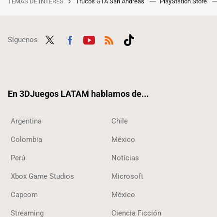
TEMAS DE INTERÉS
Trucos GTA San Andreas
PlayStation Store
Síguenos
Twit
Fac
Yout
RSS
Tikt
ter
ebo
ube
ok
ok
En 3DJuegos LATAM hablamos de...
Argentina
Chile
Colombia
México
Perú
Noticias
Xbox Game Studios
Microsoft
Capcom
México
Streaming
Ciencia Ficción