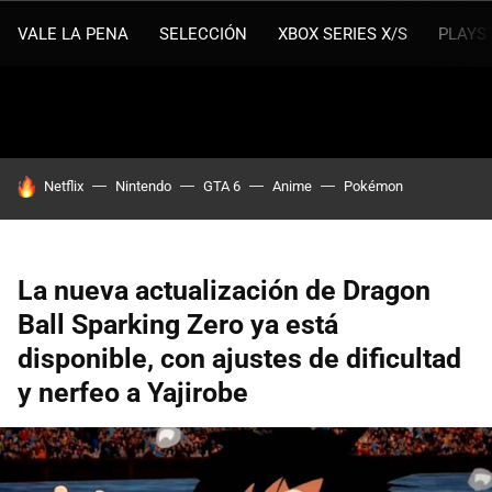
VALE LA PENA
SELECCIÓN
XBOX SERIES X/S
PLAYS
HOY SE HABLA DE
Netflix
Nintendo
GTA 6
Anime
Pokémon
La nueva actualización de Dragon
Ball Sparking Zero ya está
disponible, con ajustes de dificultad
y nerfeo a Yajirobe