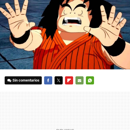
Sin comentarios
FACEBOOK
TWITTER
FLIPBOARD
E-
WHATSAPP
MAIL