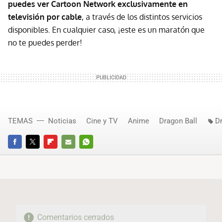
puedes ver Cartoon Network exclusivamente en
televisión por cable
, a través de los distintos servicios
disponibles. En cualquier caso, ¡este es un maratón que
no te puedes perder!
TEMAS
Noticias
Cine y TV
Anime
Dragon Ball
D
FACEBOOK
TWITTER
FLIPBOARD
E-
WHATSAPP
MAIL
Comentarios cerrados