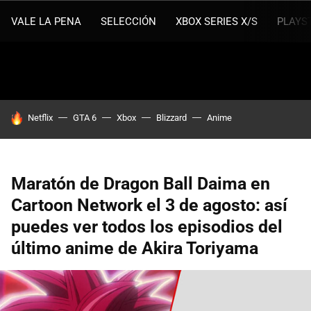
VALE LA PENA
SELECCIÓN
XBOX SERIES X/S
PLAYS
HOY SE HABLA DE
Netflix
GTA 6
Xbox
Blizzard
Anime
Maratón de Dragon Ball Daima en
Cartoon Network el 3 de agosto: así
puedes ver todos los episodios del
último anime de Akira Toriyama