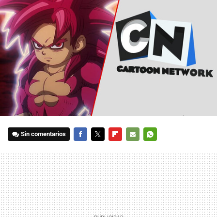
Sin comentarios
FACEBOOK
TWITTER
FLIPBOARD
E-
WHATSAPP
MAIL