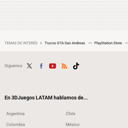
TEMAS DE INTERÉS
Trucos GTA San Andreas
PlayStation Store
Síguenos
Twit
Fac
Yout
RSS
Tikt
ter
ebo
ube
ok
ok
En 3DJuegos LATAM hablamos de...
Argentina
Chile
Colombia
México