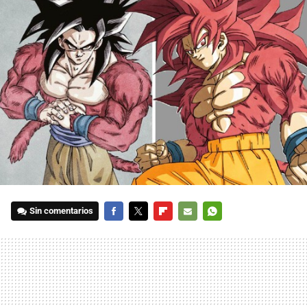
Sin comentarios
FACEBOOK
TWITTER
FLIPBOARD
E-
WHATSAPP
MAIL