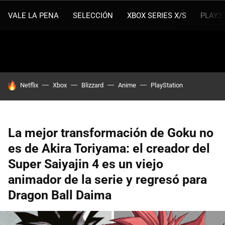
VALE LA PENA
SELECCIÓN
XBOX SERIES X/S
PLAYS
HOY SE HABLA DE
Netflix
Xbox
Blizzard
Anime
PlayStation
La mejor transformación de Goku no
es de Akira Toriyama: el creador del
Super Saiyajin 4 es un viejo
animador de la serie y regresó para
Dragon Ball Daima