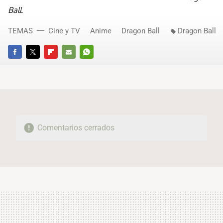
Ball
.
TEMAS
Cine y TV
Anime
Dragon Ball
Dragon Ball
FACEBOOK
TWITTER
FLIPBOARD
E-
WHATSAPP
MAIL
Comentarios cerrados