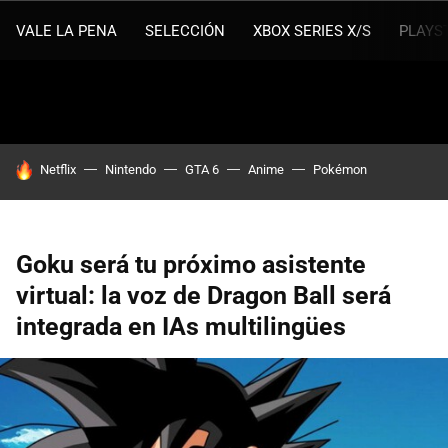
VALE LA PENA
SELECCIÓN
XBOX SERIES X/S
PLAYS
HOY SE HABLA DE
Netflix
Nintendo
GTA 6
Anime
Pokémon
Goku será tu próximo asistente
virtual: la voz de Dragon Ball será
integrada en IAs multilingües