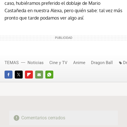
caso, hubiéramos preferido el doblaje de Mario
Castañeda en nuestra Alexa, pero quién sabe: tal vez más
pronto que tarde podamos ver algo así.
TEMAS
Noticias
Cine y TV
Anime
Dragon Ball
D
FACEBOOK
TWITTER
FLIPBOARD
E-
WHATSAPP
MAIL
Comentarios cerrados