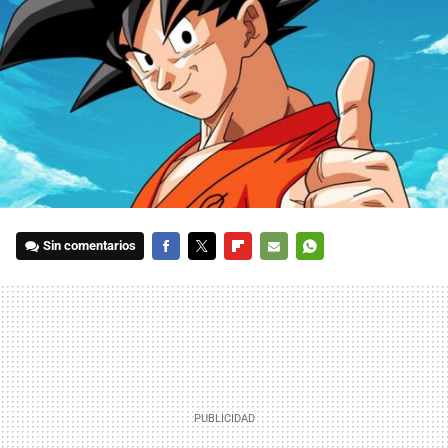
Sin comentarios
FACEBOOK
TWITTER
FLIPBOARD
E-
WHATSAPP
MAIL