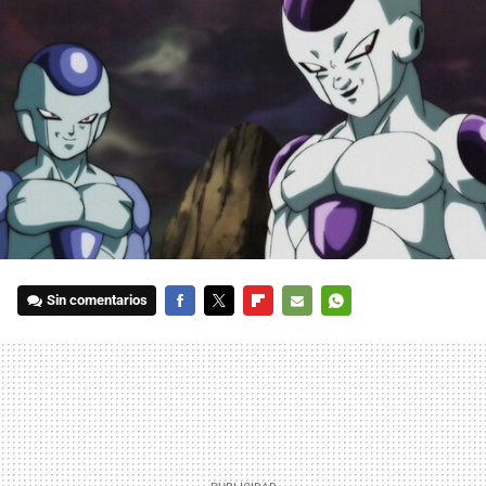
Sin comentarios
FACEBOOK
TWITTER
FLIPBOARD
E-
WHATSAPP
MAIL