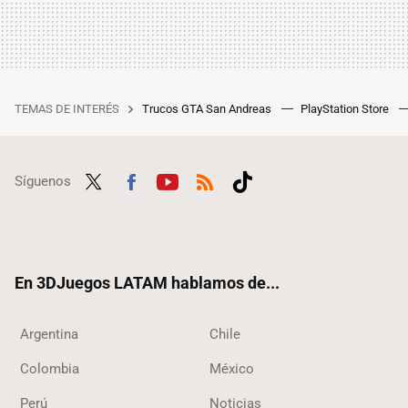
TEMAS DE INTERÉS
Trucos GTA San Andreas
PlayStation Store
Síguenos
Twit
Fac
Yout
RSS
Tikt
ter
ebo
ube
ok
ok
En 3DJuegos LATAM hablamos de...
Argentina
Chile
Colombia
México
Perú
Noticias