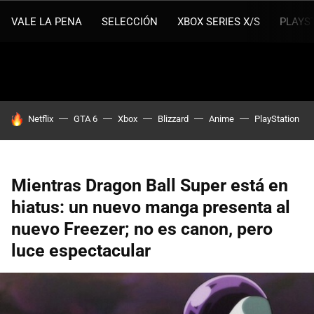
VALE LA PENA
SELECCIÓN
XBOX SERIES X/S
PLAYS
HOY SE HABLA DE
Netflix
GTA 6
Xbox
Blizzard
Anime
PlayStation
Mientras Dragon Ball Super está en
hiatus: un nuevo manga presenta al
nuevo Freezer; no es canon, pero
luce espectacular