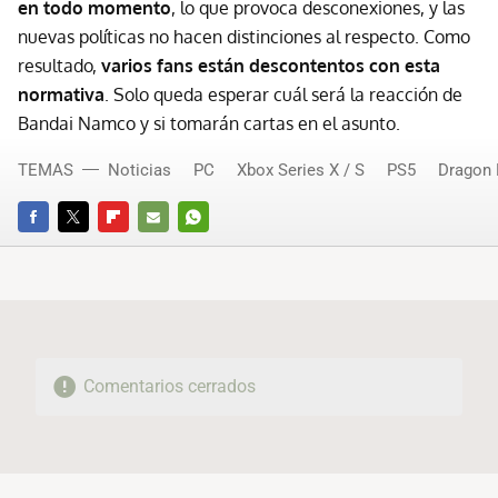
en todo momento
, lo que provoca desconexiones, y las
nuevas políticas no hacen distinciones al respecto. Como
resultado,
varios fans están descontentos con esta
normativa
. Solo queda esperar cuál será la reacción de
Bandai Namco y si tomarán cartas en el asunto.
TEMAS
Noticias
PC
Xbox Series X / S
PS5
Dragon 
FACEBOOK
TWITTER
FLIPBOARD
E-
WHATSAPP
MAIL
Comentarios cerrados