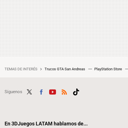
TEMAS DE INTERÉS
Trucos GTA San Andreas
PlayStation Store
Síguenos
Twit
Fac
Yout
RSS
Tikt
ter
ebo
ube
ok
ok
En 3DJuegos LATAM hablamos de...