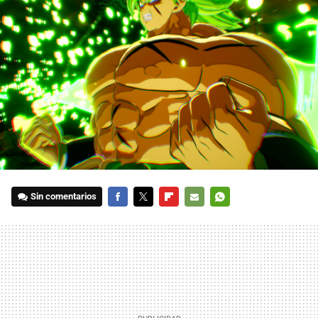
Sin comentarios
FACEBOOK
TWITTER
FLIPBOARD
E-
WHATSAPP
MAIL