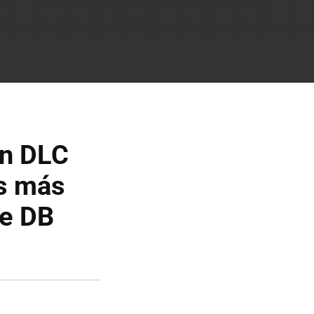
un DLC
es más
de DB