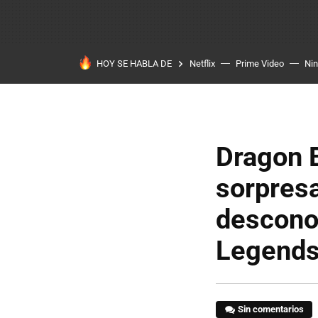
HOY SE HABLA DE
Netflix
Prime Video
Ni
Dragon B
sorpres
desconoc
Legends 
Sin comentarios