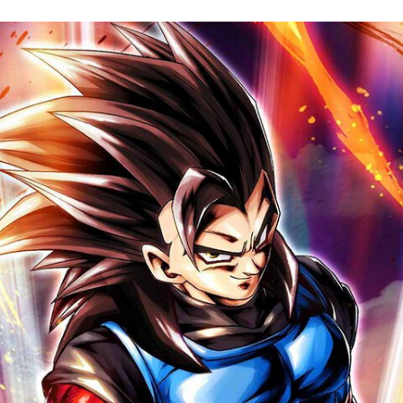
FACEBOOK
TWITTER
FLIPBOARD
E-
MAIL