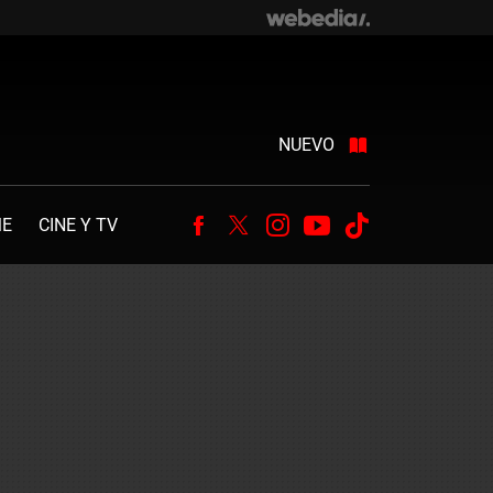
NUEVO
ME
CINE Y TV
Facebook
Twitter
Instagram
Youtube
Tiktok