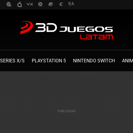
SERIES X/S
PLAYSTATION 5
NINTENDO SWITCH
ANI