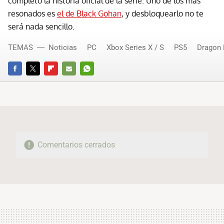
completo la historia oficial de la serie. Uno de los más
resonados es
el de Black Gohan
, y desbloquearlo no te
será nada sencillo.
TEMAS
Noticias
PC
Xbox Series X / S
PS5
Dragon 
FACEBOOK
TWITTER
FLIPBOARD
E-
WHATSAPP
MAIL
Comentarios cerrados