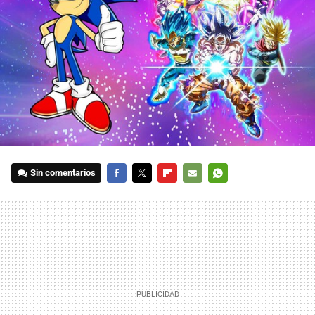
Sin comentarios
FACEBOOK
TWITTER
FLIPBOARD
E-
WHATSAPP
MAIL