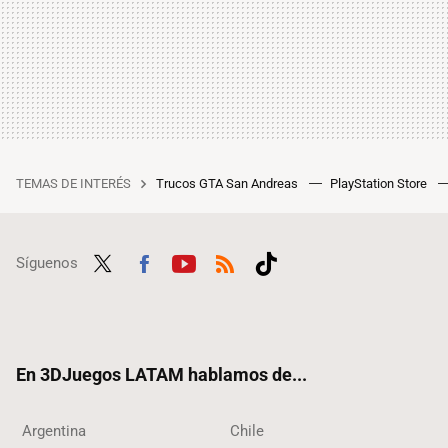
TEMAS DE INTERÉS
Trucos GTA San Andreas
PlayStation Store
Síguenos
Twit
Fac
Yout
RSS
Tikt
ter
ebo
ube
ok
ok
En 3DJuegos LATAM hablamos de...
Argentina
Chile