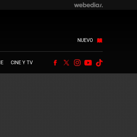
NUEVO
ME
CINE Y TV
Facebook
Twitter
Instagram
Youtube
Tiktok