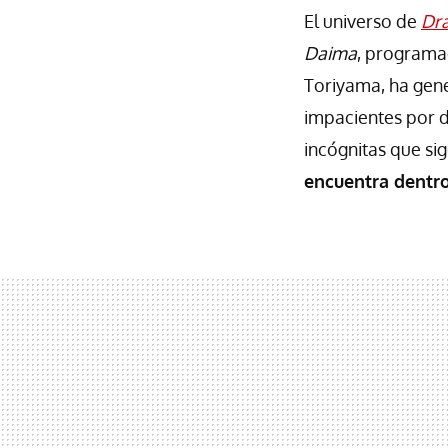
El universo de
Dra
Daima
, programad
Toriyama, ha gene
impacientes por d
incógnitas que si
encuentra dentro