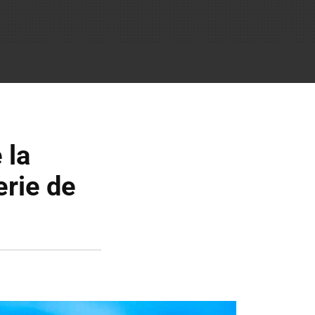
 la
erie de