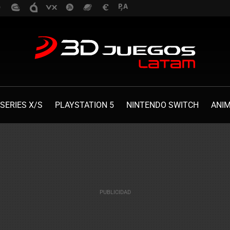
SERIES X/S
PLAYSTATION 5
NINTENDO SWITCH
ANI