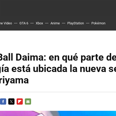
me Video
GTA 6
Xbox
Anime
PlayStation
Pokémon
all Daima: en qué parte de
ía está ubicada la nueva s
oriyama
FACEBOOK
TWITTER
FLIPBOARD
E-
MAIL