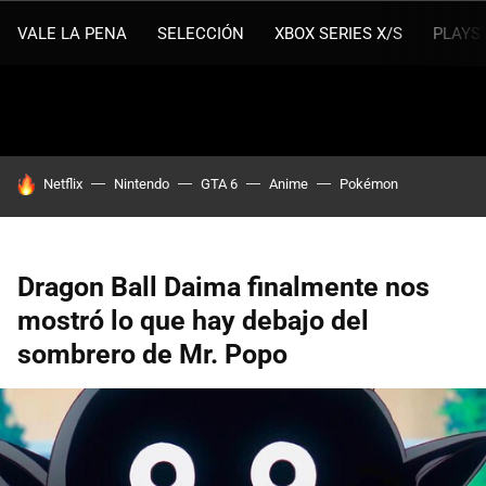
VALE LA PENA
SELECCIÓN
XBOX SERIES X/S
PLAYS
HOY SE HABLA DE
Netflix
Nintendo
GTA 6
Anime
Pokémon
Dragon Ball Daima finalmente nos
mostró lo que hay debajo del
sombrero de Mr. Popo