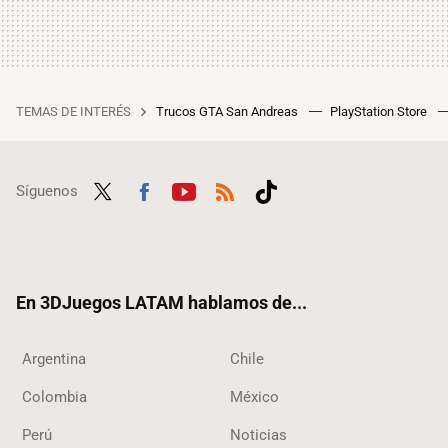
TEMAS DE INTERÉS
Trucos GTA San Andreas
PlayStation Store
Síguenos
Twit
Fac
Yout
RSS
Tikt
ter
ebo
ube
ok
ok
En 3DJuegos LATAM hablamos de...
Argentina
Chile
Colombia
México
Perú
Noticias