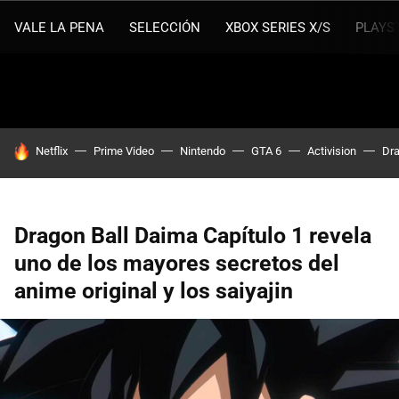
VALE LA PENA
SELECCIÓN
XBOX SERIES X/S
PLAYS
HOY SE HABLA DE
Netflix
Prime Video
Nintendo
GTA 6
Activision
Dra
Dragon Ball Daima Capítulo 1 revela
uno de los mayores secretos del
anime original y los saiyajin