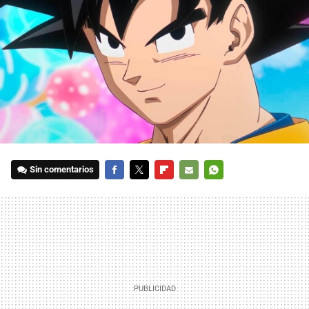
Sin comentarios
FACEBOOK
TWITTER
FLIPBOARD
E-
WHATSAPP
MAIL