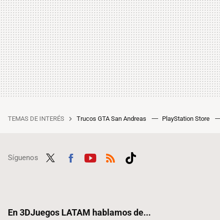
TEMAS DE INTERÉS
Trucos GTA San Andreas
PlayStation Store
Síguenos
Twit
Fac
Yout
RSS
Tikt
ter
ebo
ube
ok
ok
En 3DJuegos LATAM hablamos de...