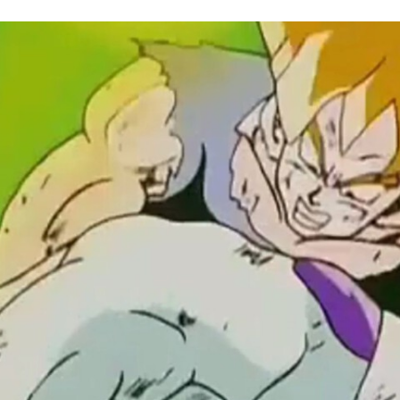
FACEBOOK
TWITTER
FLIPBOARD
E-
MAIL