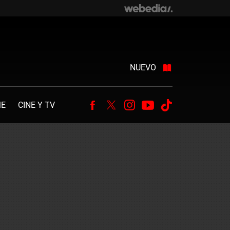
NUEVO
ME
CINE Y TV
Facebook
Twitter
Instagram
Youtube
Tiktok