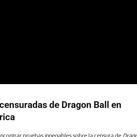
censuradas de Dragon Ball en
rica
 encontrar pruebas innegables sobre la censura de
Drago