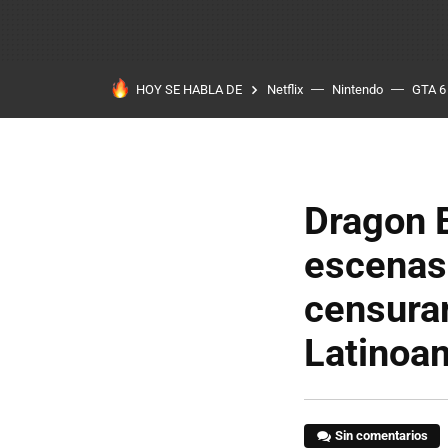
HOY SE HABLA DE
Netflix
Nintendo
GTA 6
Dragon B
escenas 
censurar
Latinoa
Sin comentarios