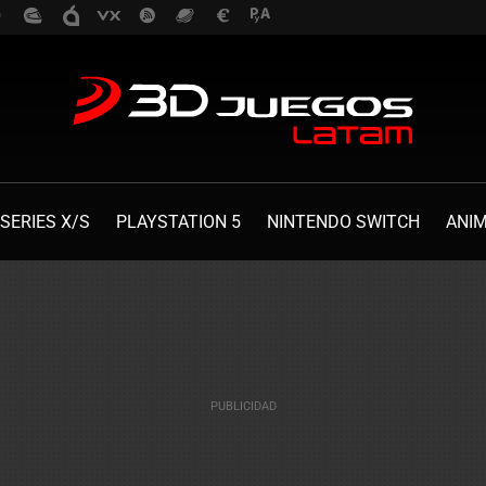
SERIES X/S
PLAYSTATION 5
NINTENDO SWITCH
ANI