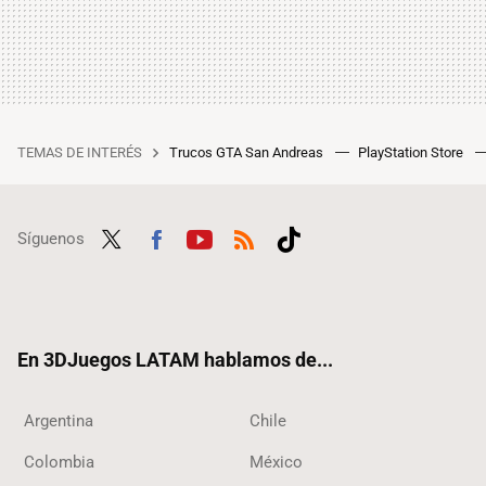
TEMAS DE INTERÉS
Trucos GTA San Andreas
PlayStation Store
Síguenos
Twit
Fac
Yout
RSS
Tikt
ter
ebo
ube
ok
ok
En 3DJuegos LATAM hablamos de...
Argentina
Chile
Colombia
México