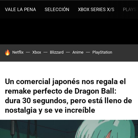
VALE LA PENA
SELECCIÓN
XBOX SERIES X/S
PLAYS
HOY SE HABLA DE
Netflix
Xbox
Blizzard
Anime
PlayStation
Un comercial japonés nos regala el
remake perfecto de Dragon Ball:
dura 30 segundos, pero está lleno de
nostalgia y se ve increíble