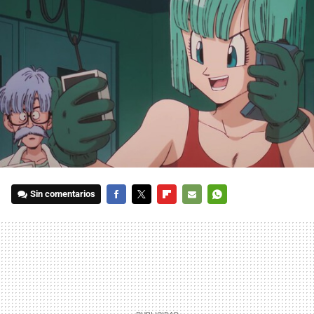
Sin comentarios
FACEBOOK
TWITTER
FLIPBOARD
E-
WHATSAPP
MAIL