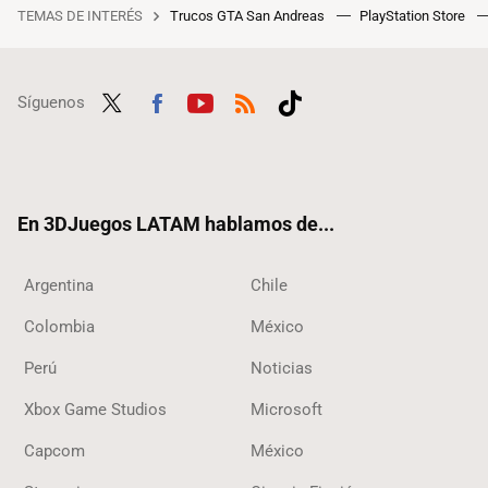
TEMAS DE INTERÉS
Trucos GTA San Andreas
PlayStation Store
Síguenos
Twit
Fac
Yout
RSS
Tikt
ter
ebo
ube
ok
ok
En 3DJuegos LATAM hablamos de...
Argentina
Chile
Colombia
México
Perú
Noticias
Xbox Game Studios
Microsoft
Capcom
México