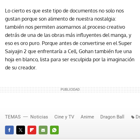
Lo cierto es que este tipo de documentos no solo nos
gustan porque son alimento de nuestra nostalgia:
también nos permiten asomarnos al proceso creativo
detrás de una de las obras más influyentes del manga, y
eso es oro puro. Porque antes de convertirse en el Super
Saiyajin 2 que enfrentaría a Cell, Gohan también fue una
hoja en blanco, lista para ser esculpida por la imaginación
de su creador.
TEMAS
Noticias
Cine y TV
Anime
Dragon Ball
D
FACEBOOK
TWITTER
FLIPBOARD
E-
WHATSAPP