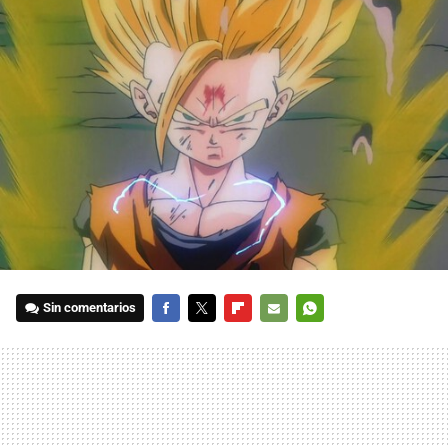
Sin comentarios
FACEBOOK
TWITTER
FLIPBOARD
E-
WHATSAPP
MAIL