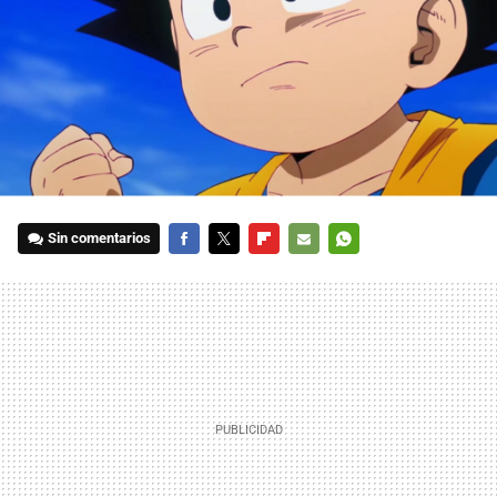
Sin comentarios
FACEBOOK
TWITTER
FLIPBOARD
E-
WHATSAPP
MAIL