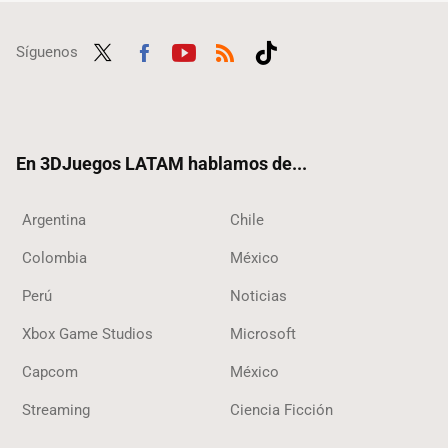
Síguenos
Twit
Fac
Yout
RSS
Tikt
ter
ebo
ube
ok
ok
En 3DJuegos LATAM hablamos de...
Argentina
Chile
Colombia
México
Perú
Noticias
Xbox Game Studios
Microsoft
Capcom
México
Streaming
Ciencia Ficción