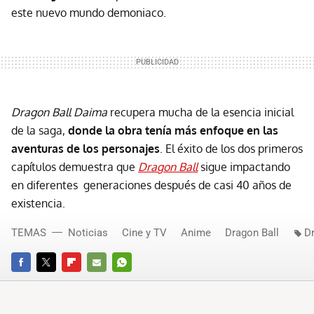
este nuevo mundo demoniaco.
Dragon Ball Daima
recupera mucha de la esencia inicial
de la saga,
donde la obra tenía más enfoque en las
aventuras de los personajes
. El éxito de los dos primeros
capítulos demuestra que
Dragon Ball
sigue impactando
en diferentes generaciones después de casi 40 años de
existencia.
TEMAS
Noticias
Cine y TV
Anime
Dragon Ball
D
FACEBOOK
TWITTER
FLIPBOARD
E-
WHATSAPP
MAIL