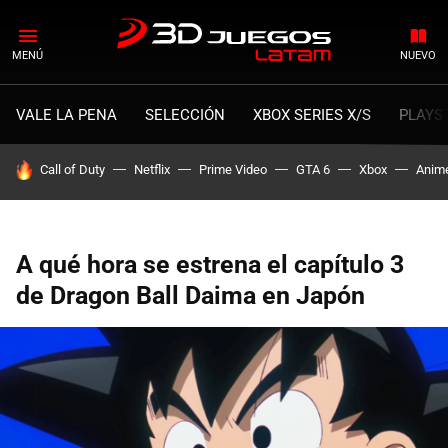
MENÚ
NUEVO
VALE LA PENA
SELECCIÓN
XBOX SERIES X/S
PLAYS
HOY SE HABLA DE
Call of Duty
Netflix
Prime Video
GTA 6
Xbox
Anim
A qué hora se estrena el capítulo 3
de Dragon Ball Daima en Japón