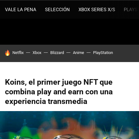
VALE LA PENA
SELECCIÓN
XBOX SERIES X/S
PLAYS
HOY SE HABLA DE
Netflix
Xbox
Blizzard
Anime
PlayStation
Koins, el primer juego NFT que
combina play and earn con una
experiencia transmedia