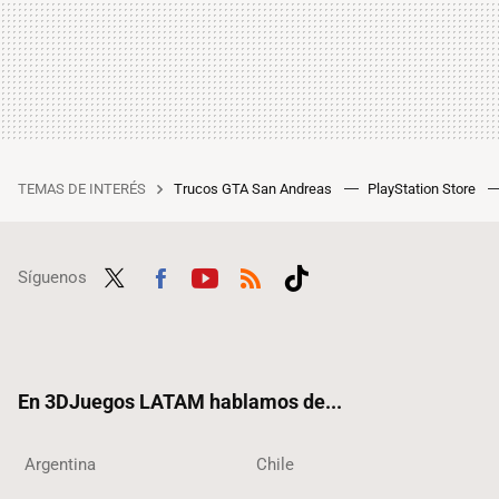
TEMAS DE INTERÉS
Trucos GTA San Andreas
PlayStation Store
Síguenos
Twit
Fac
Yout
RSS
Tikt
ter
ebo
ube
ok
ok
En 3DJuegos LATAM hablamos de...
Argentina
Chile