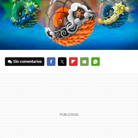
Sin comentarios
FACEBOOK
TWITTER
FLIPBOARD
E-
WHATSAPP
MAIL