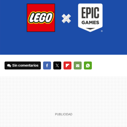
Sin comentarios
FACEBOOK
TWITTER
FLIPBOARD
E-
WHATSAPP
MAIL