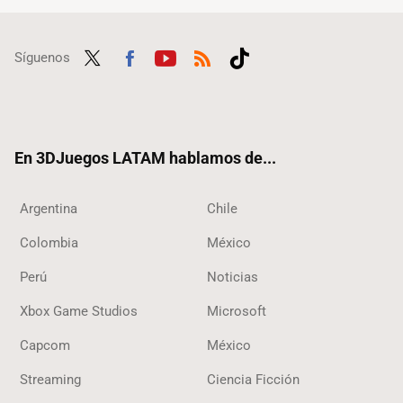
Síguenos
Twit
Fac
Yout
RSS
Tikt
ter
ebo
ube
ok
ok
En 3DJuegos LATAM hablamos de...
Argentina
Chile
Colombia
México
Perú
Noticias
Xbox Game Studios
Microsoft
Capcom
México
Streaming
Ciencia Ficción