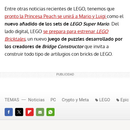
Entre otras noticias recientes de LEGO, tenemos que
pronto la Princesa Peach se unirá a Mario y Luigi
como el
nuevo añadido de los sets de
LEGO Super Mario
. Del
lado digital, LEGO
se prepara para estrenar
LEGO
Bricktales
, un nuevo
juego de puzzles desarrollado por
los creadores de
Bridge Constructor
que invita a
construir todo tipo de artilugios con bricks de LEGO.
TEMAS
Noticias
PC
Crypto y Meta
LEGO
Epic
FACEBOOK
TWITTER
FLIPBOARD
E-
WHATSAPP
MAIL