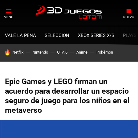
MENÚ
NUEVO
VALE LA PENA
SELECCIÓN
XBOX SERIES X/S
PLAYS
HOY SE HABLA DE
Netflix
Nintendo
GTA 6
Anime
Pokémon
Epic Games y LEGO firman un
acuerdo para desarrollar un espacio
seguro de juego para los niños en el
metaverso