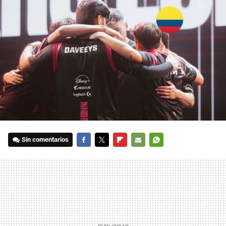
Sin comentarios
FACEBOOK
TWITTER
FLIPBOARD
E-
WHATSAPP
MAIL