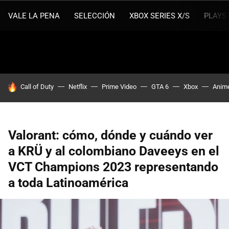
VALE LA PENA
SELECCIÓN
XBOX SERIES X/S
PLAYS
HOY SE HABLA DE
Call of Duty
Netflix
Prime Video
GTA 6
Xbox
Anim
Valorant: cómo, dónde y cuándo ver
a KRÜ y al colombiano Daveeys en el
VCT Champions 2023 representando
a toda Latinoamérica