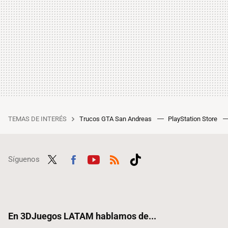
TEMAS DE INTERÉS
Trucos GTA San Andreas
PlayStation Store
Síguenos
Twit
Fac
Yout
RSS
Tikt
ter
ebo
ube
ok
ok
En 3DJuegos LATAM hablamos de...