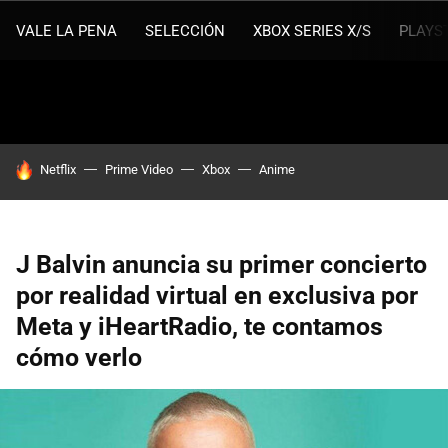
VALE LA PENA
SELECCIÓN
XBOX SERIES X/S
PLAYS
HOY SE HABLA DE
Netflix
Prime Video
Xbox
Anime
J Balvin anuncia su primer concierto
por realidad virtual en exclusiva por
Meta y iHeartRadio, te contamos
cómo verlo