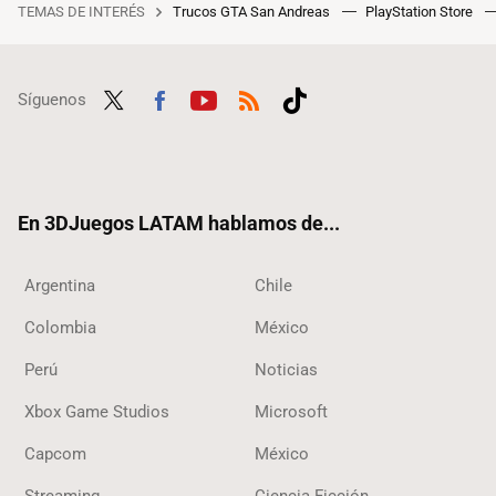
TEMAS DE INTERÉS
Trucos GTA San Andreas
PlayStation Store
Síguenos
Twit
Fac
Yout
RSS
Tikt
ter
ebo
ube
ok
ok
En 3DJuegos LATAM hablamos de...
Argentina
Chile
Colombia
México
Perú
Noticias
Xbox Game Studios
Microsoft
Capcom
México