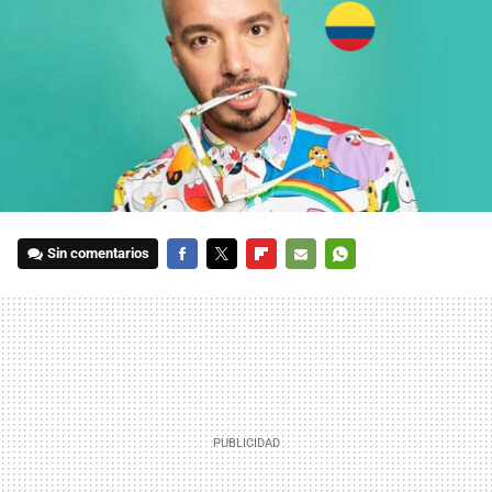
Sin comentarios
FACEBOOK
TWITTER
FLIPBOARD
E-
WHATSAPP
MAIL