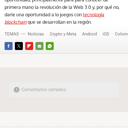
primera mano la revolución de la Web 3.0 y, por qué no,
darle una oportunidad a lo juegos con
tecnología
blockchain
que se desarrollan en la región.
TEMAS
Noticias
Crypto y Meta
Android
iOS
Colom
FACEBOOK
TWITTER
FLIPBOARD
E-
WHATSAPP
MAIL
Comentarios cerrados