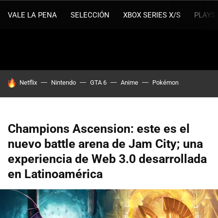
VALE LA PENA
SELECCIÓN
XBOX SERIES X/S
PLAYS
HOY SE HABLA DE
Netflix
Nintendo
GTA 6
Anime
Pokémon
Champions Ascension: este es el
nuevo battle arena de Jam City; una
experiencia de Web 3.0 desarrollada
en Latinoamérica