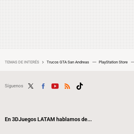
TEMAS DE INTERÉS
Trucos GTA San Andreas
PlayStation Store
Síguenos
Twit
Fac
Yout
RSS
Tikt
ter
ebo
ube
ok
ok
En 3DJuegos LATAM hablamos de...