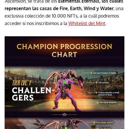
Ascension
, se trata de los
Elemental Eternals, los cuales
representan las casas de Fire, Earth, Wind y Water
; una
exclusiva colección de 10.000 NFTs, a la cuál podremos
acceder si nos inscribimos a la
Whitelist del Mint
.