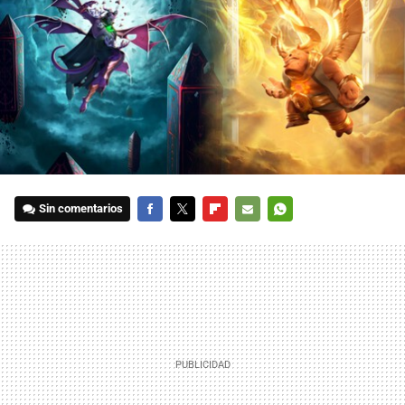
Sin comentarios
FACEBOOK
TWITTER
FLIPBOARD
E-
WHATSAPP
MAIL