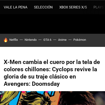
VALE LA PENA
SELECCIÓN
XBOX SERIES X/S
PLAYS
HOY SE HABLA DE
Netflix
Nintendo
GTA 6
Anime
Pokémon
X-Men cambia el cuero por la tela de
colores chillones: Cyclops revive la
gloria de su traje clásico en
Avengers: Doomsday