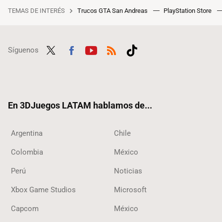
TEMAS DE INTERÉS
Trucos GTA San Andreas
PlayStation Store
Síguenos
Twit
Fac
Yout
RSS
Tikt
ter
ebo
ube
ok
ok
En 3DJuegos LATAM hablamos de...
Argentina
Chile
Colombia
México
Perú
Noticias
Xbox Game Studios
Microsoft
Capcom
México