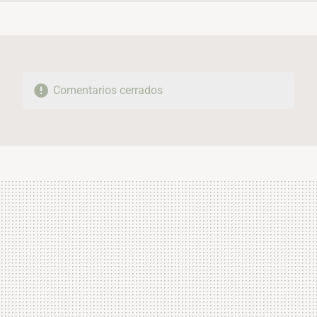
FACEBOOK
TWITTER
FLIPBOARD
E-
WHATSAPP
MAIL
Comentarios cerrados