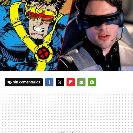
Sin comentarios
FACEBOOK
TWITTER
FLIPBOARD
E-
WHATSAPP
MAIL