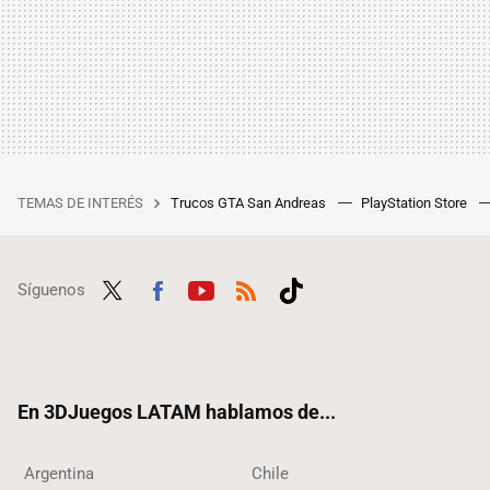
TEMAS DE INTERÉS
Trucos GTA San Andreas
PlayStation Store
Síguenos
Twit
Fac
Yout
RSS
Tikt
ter
ebo
ube
ok
ok
En 3DJuegos LATAM hablamos de...
Argentina
Chile