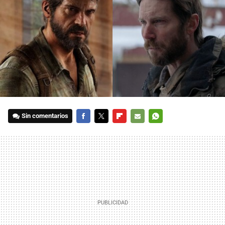
Sin comentarios
FACEBOOK
TWITTER
FLIPBOARD
E-
WHATSAPP
MAIL