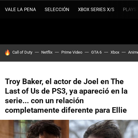
VALE LA PENA
SELECCIÓN
XBOX SERIES X/S
PLAYS
HOY SE HABLA DE
Call of Duty
Netflix
Prime Video
GTA 6
Xbox
Anim
Troy Baker, el actor de Joel en The
Last of Us de PS3, ya apareció en la
serie... con un relación
completamente diferente para Ellie