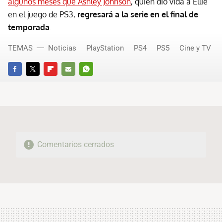
algunos meses que Ashley Johnson
, quien dio vida a Ellie
en el juego de PS3,
regresará a la serie en el final de
temporada
.
TEMAS
Noticias
PlayStation
PS4
PS5
Cine y TV
FACEBOOK
TWITTER
FLIPBOARD
E-
WHATSAPP
MAIL
Comentarios cerrados