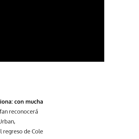
pciona: con mucha
 fan reconocerá
Urban,
l regreso de Cole