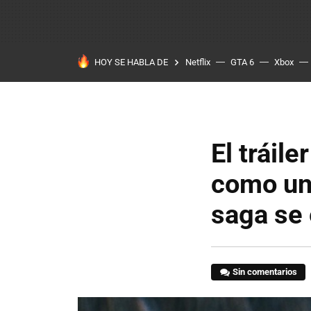
HOY SE HABLA DE
Netflix
GTA 6
Xbox
El tráil
como un f
saga se 
Sin comentarios