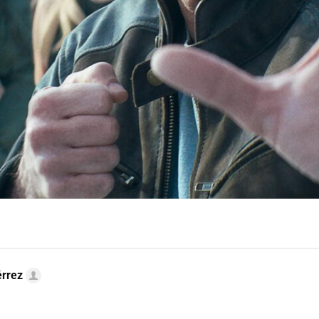
érrez