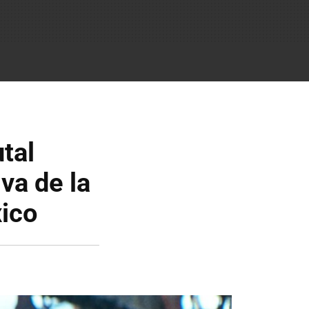
utal
iva de la
xico