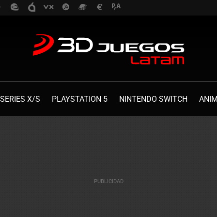
SERIES X/S
PLAYSTATION 5
NINTENDO SWITCH
ANI