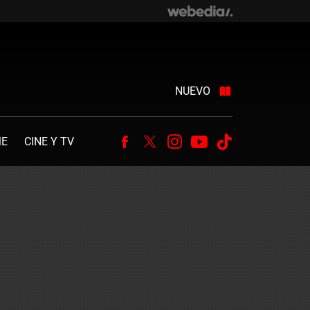
NUEVO
ME
CINE Y TV
Facebook
Twitter
Instagram
Youtube
Tiktok