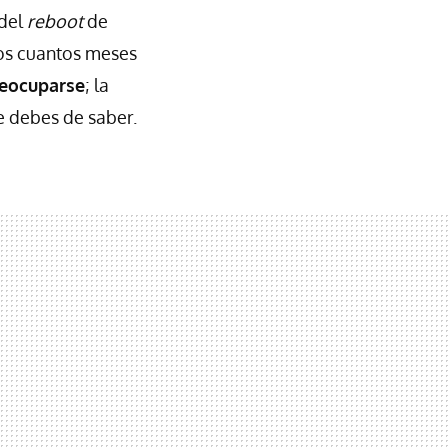
 del
reboot
de
nos cuantos meses
reocuparse
; la
e debes de saber.