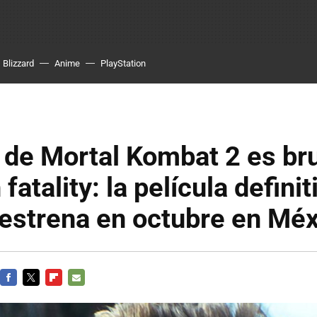
Blizzard
Anime
PlayStation
er de Mortal Kombat 2 es br
atality: la película definit
estrena en octubre en Mé
FACEBOOK
TWITTER
FLIPBOARD
E-
MAIL