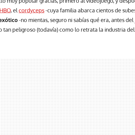
to muy popular gracias, primero al videojuego, y despué
 HBO
, el
cordyceps
-cuya familia abarca cientos de sube
exótico
-no mientas, seguro ni sabías qué era, antes del
 tan peligroso (todavía) como lo retrata la industria de