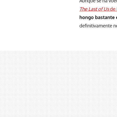
Aunque se ha vuel
The Last of Us
de
hongo bastante 
definitivamente no