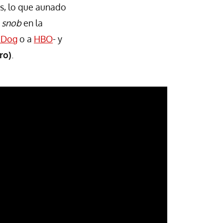
s, lo que aunado
y
snob
en la
 Dog
o a
HBO
- y
ro)
.