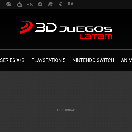
SERIES X/S
PLAYSTATION 5
NINTENDO SWITCH
ANI