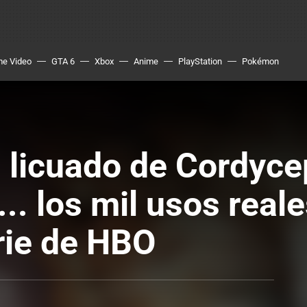
me Video
GTA 6
Xbox
Anime
PlayStation
Pokémon
: licuado de Cordyce
. los mil usos reale
rie de HBO