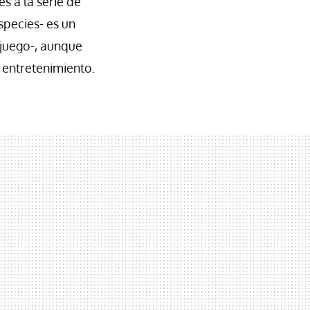
s a la serie de
species- es un
 juego-, aunque
l entretenimiento.