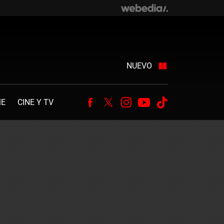
NUEVO
ME
CINE Y TV
Facebook
Twitter
Instagram
Youtube
Tiktok