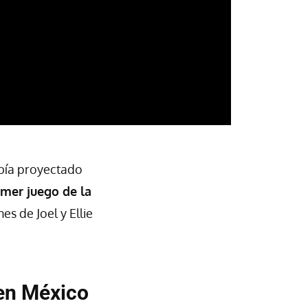
abía proyectado
imer juego de la
nes de Joel y Ellie
 en México