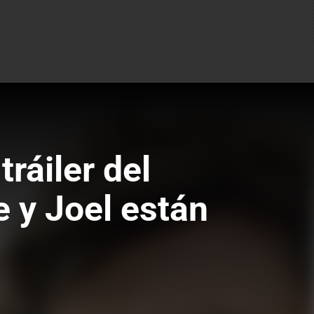
ráiler del
e y Joel están