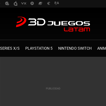
SERIES X/S
PLAYSTATION 5
NINTENDO SWITCH
ANI