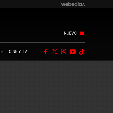
NUEVO
ME
CINE Y TV
Facebook
Twitter
Instagram
Youtube
Tiktok