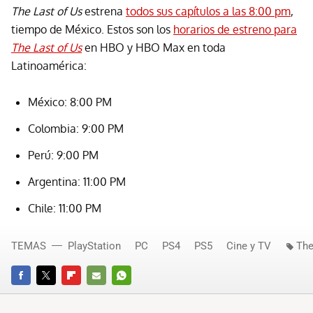
The Last of Us
estrena
todos sus capítulos a las 8:00 pm
,
tiempo de México. Estos son los
horarios de estreno para
The Last of Us
en HBO y HBO Max en toda
Latinoamérica:
México: 8:00 PM
Colombia: 9:00 PM
Perú: 9:00 PM
Argentina: 11:00 PM
Chile: 11:00 PM
TEMAS
PlayStation
PC
PS4
PS5
Cine y TV
The
FACEBOOK
TWITTER
FLIPBOARD
E-
WHATSAPP