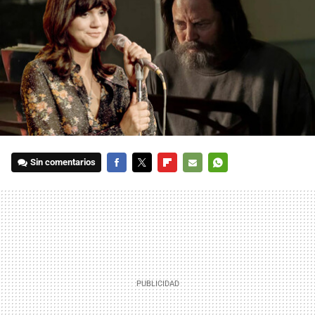
Sin comentarios
FACEBOOK
TWITTER
FLIPBOARD
E-
WHATSAPP
MAIL