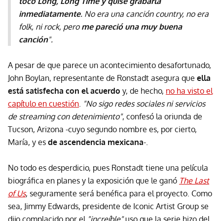
tocó Long, Long Time y quise grabarla
inmediatamente
. No era una canción country, no era
folk, ni rock, pero
me pareció una muy buena
canción
".
A pesar de que parece un acontecimiento desafortunado,
John Boylan, representante de Ronstadt asegura que
ella
está satisfecha con el acuerdo
y, de hecho,
no ha visto el
capítulo en cuestión
.
"No sigo redes sociales ni servicios
de streaming con detenimiento"
, confesó la oriunda de
Tucson, Arizona -cuyo segundo nombre es, por cierto,
María, y es
de ascendencia mexicana
-.
No todo es desperdicio, pues Ronstadt tiene una película
biográfica en planes y la exposición que le ganó
The Last
of Us
, seguramente será benéfica para el proyecto. Como
sea, Jimmy Edwards, presidente de Iconic Artist Group se
dijo complacido por el
"increíble"
uso que la serie hizo del