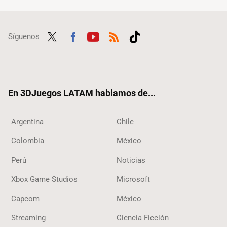
Síguenos
Twit
Fac
Yout
RSS
Tikt
ter
ebo
ube
ok
ok
En 3DJuegos LATAM hablamos de...
Argentina
Chile
Colombia
México
Perú
Noticias
Xbox Game Studios
Microsoft
Capcom
México
Streaming
Ciencia Ficción