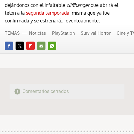
dejándonos con el infaltable
cliffhanger
que abrirá el
telón a la
segunda temporada
, misma que ya fue
confirmada y se estrenará... eventualmente.
TEMAS
Noticias
PlayStation
Survival Horror
Cine y T
FACEBOOK
TWITTER
FLIPBOARD
E-
WHATSAPP
MAIL
Comentarios cerrados