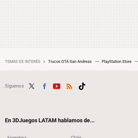
TEMAS DE INTERÉS
Trucos GTA San Andreas
PlayStation Store
Síguenos
Twit
Fac
Yout
RSS
Tikt
ter
ebo
ube
ok
ok
En 3DJuegos LATAM hablamos de...
Argentina
Chile