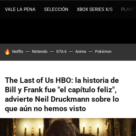
VALE LA PENA
SELECCIÓN
XBOX SERIES X/S
PLAYS
HOY SE HABLA DE
Netflix
Nintendo
GTA 6
Anime
Pokémon
The Last of Us HBO: la historia de
Bill y Frank fue "el capítulo feliz",
advierte Neil Druckmann sobre lo
que aún no hemos visto