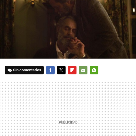
Sin comentarios
FACEBOOK
TWITTER
FLIPBOARD
E-
WHATSAPP
MAIL