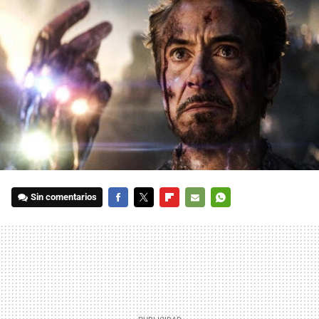
Sin comentarios
FACEBOOK
TWITTER
FLIPBOARD
E-
WHATSAPP
MAIL