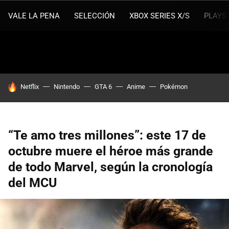
VALE LA PENA
SELECCIÓN
XBOX SERIES X/S
PLAYS
HOY SE HABLA DE
Netflix
Nintendo
GTA 6
Anime
Pokémon
“Te amo tres millones”: este 17 de
octubre muere el héroe más grande
de todo Marvel, según la cronología
del MCU