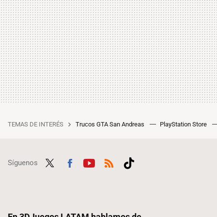
TEMAS DE INTERÉS
Trucos GTA San Andreas
PlayStation Store
Síguenos
Twit
Fac
Yout
RSS
Tikt
ter
ebo
ube
ok
ok
En 3DJuegos LATAM hablamos de...