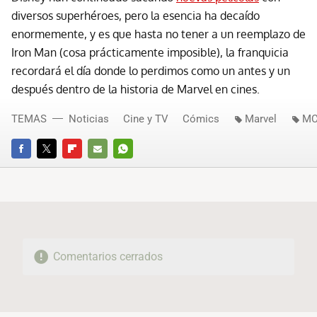
diversos superhéroes, pero la esencia ha decaído
enormemente, y es que hasta no tener a un reemplazo de
Iron Man (cosa prácticamente imposible), la franquicia
recordará el día donde lo perdimos como un antes y un
después dentro de la historia de Marvel en cines.
TEMAS
Noticias
Cine y TV
Cómics
Marvel
M
FACEBOOK
TWITTER
FLIPBOARD
E-
WHATSAPP
MAIL
Comentarios cerrados