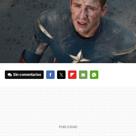
Sin comentarios
FACEBOOK
TWITTER
FLIPBOARD
E-
WHATSAPP
MAIL