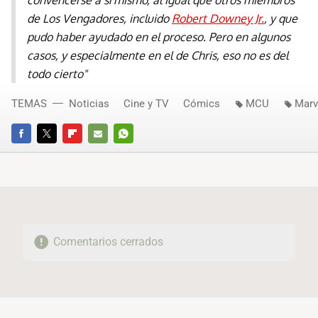
convencerse a sí mismo, al igual que otros miembros
de Los Vengadores, incluido
Robert Downey Jr.
, y que
pudo haber ayudado en el proceso. Pero en algunos
casos, y especialmente en el de Chris, eso no es del
todo cierto"
TEMAS
Noticias
Cine y TV
Cómics
MCU
Marv
FACEBOOK
TWITTER
FLIPBOARD
E-
WHATSAPP
MAIL
Comentarios cerrados