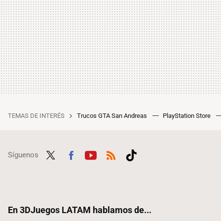
TEMAS DE INTERÉS
Trucos GTA San Andreas
PlayStation Store
Síguenos
Twit
Fac
Yout
RSS
Tikt
ter
ebo
ube
ok
ok
En 3DJuegos LATAM hablamos de...