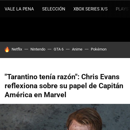
VALE LA PENA
SELECCIÓN
XBOX SERIES X/S
PLAYS
HOY SE HABLA DE
Netflix
Nintendo
GTA 6
Anime
Pokémon
"Tarantino tenía razón": Chris Evans
reflexiona sobre su papel de Capitán
América en Marvel