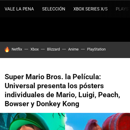
VALE LA PENA
SELECCIÓN
XBOX SERIES X/S
PLAYS
HOY SE HABLA DE
Netflix
Xbox
Blizzard
Anime
PlayStation
Super Mario Bros. la Película:
Universal presenta los pósters
individuales de Mario, Luigi, Peach,
Bowser y Donkey Kong