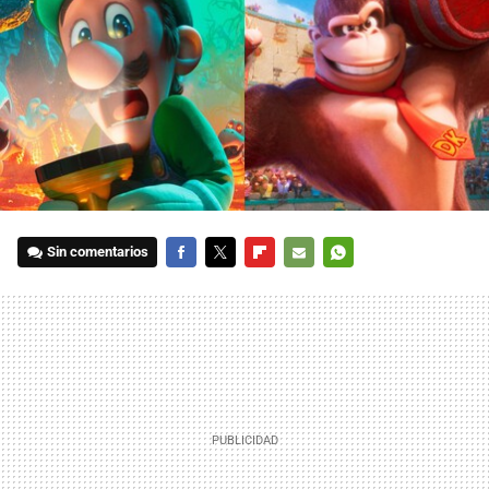
Sin comentarios
FACEBOOK
TWITTER
FLIPBOARD
E-
WHATSAPP
MAIL