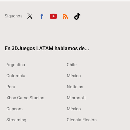
Síguenos
Twit
Fac
Yout
RSS
Tikt
ter
ebo
ube
ok
ok
En 3DJuegos LATAM hablamos de...
Argentina
Chile
Colombia
México
Perú
Noticias
Xbox Game Studios
Microsoft
Capcom
México
Streaming
Ciencia Ficción