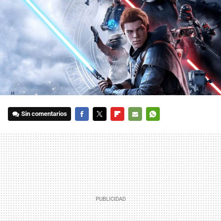
Sin comentarios
FACEBOOK
TWITTER
FLIPBOARD
E-
WHATSAPP
MAIL