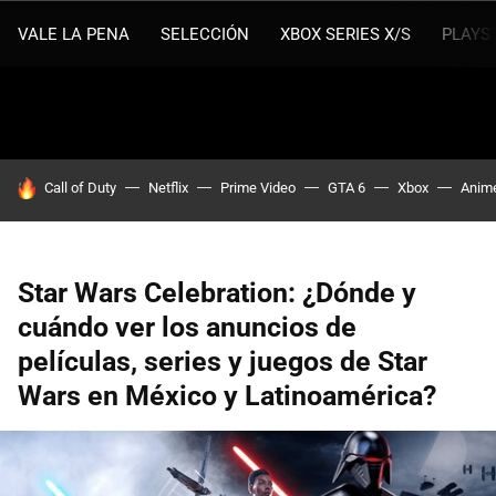
VALE LA PENA
SELECCIÓN
XBOX SERIES X/S
PLAYS
HOY SE HABLA DE
Call of Duty
Netflix
Prime Video
GTA 6
Xbox
Anim
Star Wars Celebration: ¿Dónde y
cuándo ver los anuncios de
películas, series y juegos de Star
Wars en México y Latinoamérica?