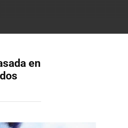
basada en
ados