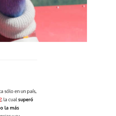
ta sólo en un país,
2
, la cual
superó
mo la más