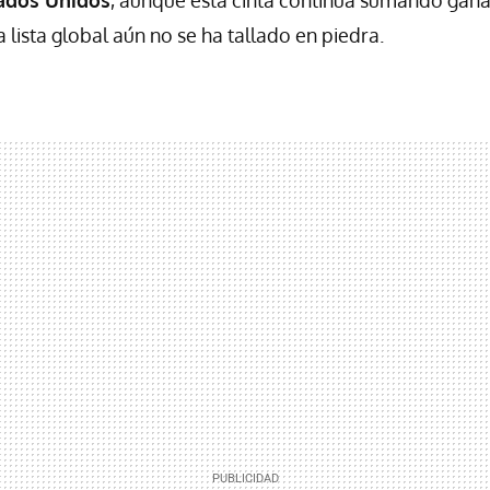
tados Unidos
, aunque esta cinta continúa sumando gana
la lista global aún no se ha tallado en piedra.