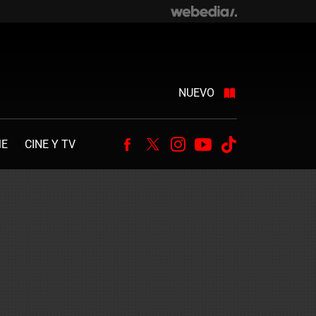
NUEVO
ME
CINE Y TV
Facebook
Twitter
Instagram
Youtube
Tiktok