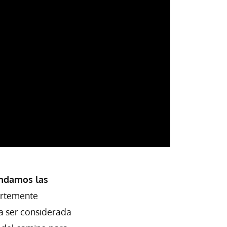
ndamos las
uertemente
a ser considerada