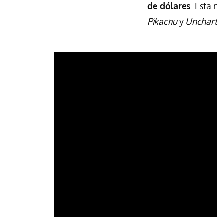
de dólares
. Esta
Pikachu
y
Unchar