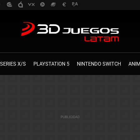
SERIES X/S
PLAYSTATION 5
NINTENDO SWITCH
ANI