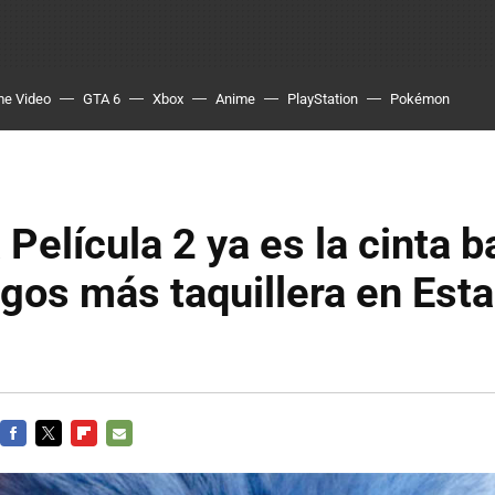
me Video
GTA 6
Xbox
Anime
PlayStation
Pokémon
 Película 2 ya es la cinta 
gos más taquillera en Est
FACEBOOK
TWITTER
FLIPBOARD
E-
MAIL