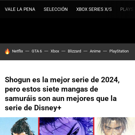
VALE LA PENA
SELECCIÓN
XBOX SERIES X/S
PLAYS
HOY SE HABLA DE
Netflix
GTA 6
Xbox
Blizzard
Anime
PlayStation
Shogun es la mejor serie de 2024,
pero estos siete mangas de
samuráis son aun mejores que la
serie de Disney+