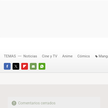
TEMAS
Noticias
Cine y TV
Anime
Cómics
Mang
FACEBOOK
TWITTER
FLIPBOARD
E-
WHATSAPP
MAIL
Comentarios cerrados