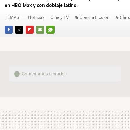
en HBO Max y con doblaje latino.
TEMAS
Noticias
Cine y TV
Ciencia Ficción
Chri
FACEBOOK
TWITTER
FLIPBOARD
E-
WHATSAPP
MAIL
Comentarios cerrados