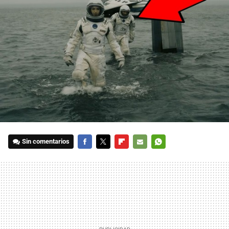
Sin comentarios
FACEBOOK
TWITTER
FLIPBOARD
E-
WHATSAPP
MAIL