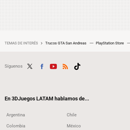
TEMAS DE INTERÉS
Trucos GTA San Andreas
PlayStation Store
Síguenos
Twit
Fac
Yout
RSS
Tikt
ter
ebo
ube
ok
ok
En 3DJuegos LATAM hablamos de...
Argentina
Chile
Colombia
México