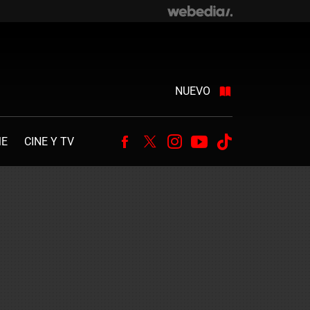
NUEVO
ME
CINE Y TV
Facebook
Twitter
Instagram
Youtube
Tiktok