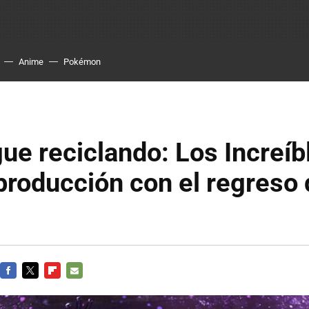
Anime
Pokémon
gue reciclando: Los Increíb
producción con el regreso 
FACEBOOK
TWITTER
FLIPBOARD
E-
MAIL