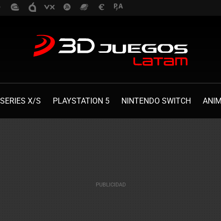
SERIES X/S
PLAYSTATION 5
NINTENDO SWITCH
ANI