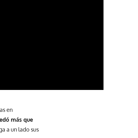
nas en
edó más que
ga a un lado sus