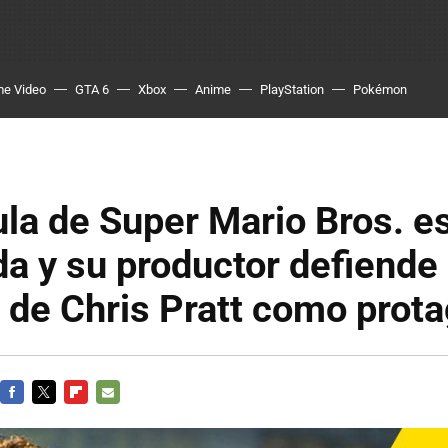
me Video
GTA 6
Xbox
Anime
PlayStation
Pokémon
ula de Super Mario Bros. es
a y su productor defiende 
 de Chris Pratt como prot
FACEBOOK
TWITTER
FLIPBOARD
E-
MAIL