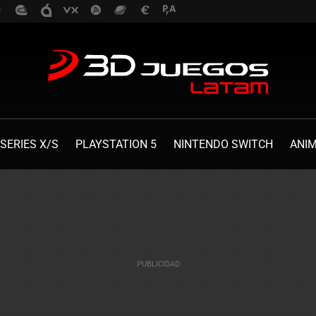
SERIES X/S
PLAYSTATION 5
NINTENDO SWITCH
ANI