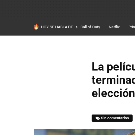
HOY SE HABLA DE
Call of Duty
Netflix
Pri
La pelíc
terminad
elección
Sin comentarios