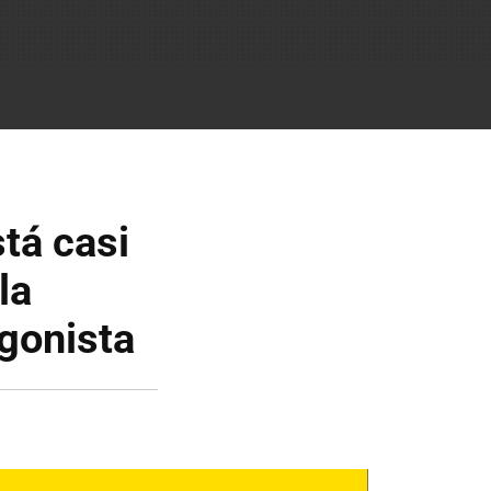
tá casi
la
agonista