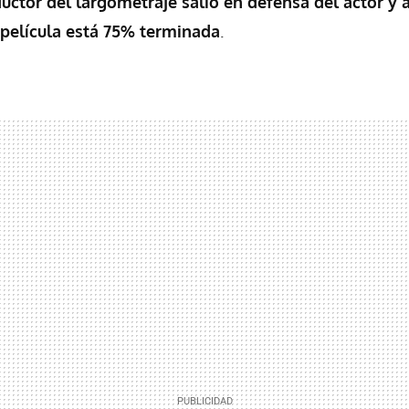
ductor del largometraje salió en defensa del actor y
 película está 75% terminada
.