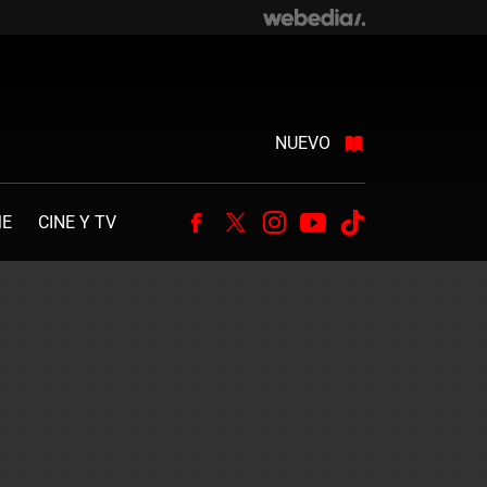
NUEVO
ME
CINE Y TV
Facebook
Twitter
Instagram
Youtube
Tiktok