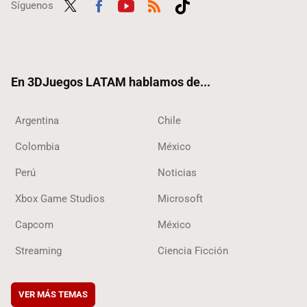
Síguenos
Twit
Fac
Yout
RSS
Tikt
ter
ebo
ube
ok
ok
En 3DJuegos LATAM hablamos de...
Argentina
Chile
Colombia
México
Perú
Noticias
Xbox Game Studios
Microsoft
Capcom
México
Streaming
Ciencia Ficción
VER MÁS TEMAS