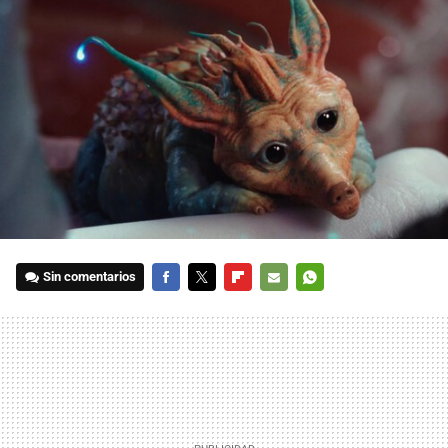
Sin comentarios
FACEBOOK
TWITTER
FLIPBOARD
E-
WHATSAPP
MAIL