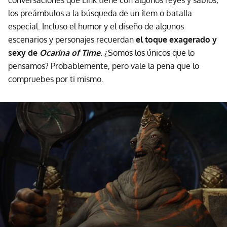
conversaciones que Link tiene con algunos reyes y sabios,
los preámbulos a la búsqueda de un ítem o batalla
especial. Incluso el humor y el diseño de algunos
escenarios y personajes recuerdan
el toque exagerado y
sexy de
Ocarina of Time
. ¿Somos los únicos que lo
pensamos? Probablemente, pero vale la pena que lo
compruebes por ti mismo.