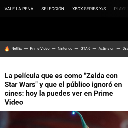
VALE LA PENA
SELECCIÓN
XBOX SERIES X/S
PLAYS
HOY SE HABLA DE
Netflix
Prime Video
Nintendo
GTA 6
Activision
Dra
La película que es como "Zelda con
Star Wars" y que el público ignoró en
cines: hoy la puedes ver en Prime
Video