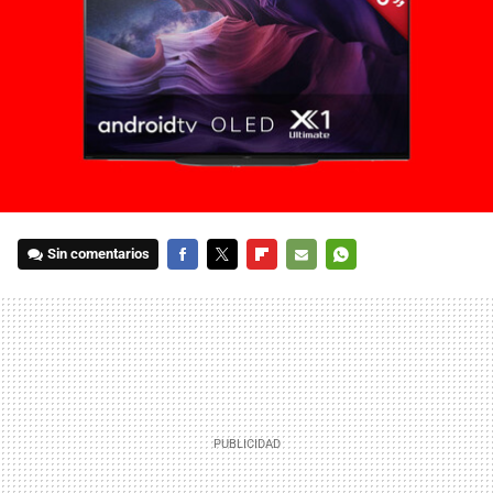
Sin comentarios
FACEBOOK
TWITTER
FLIPBOARD
E-
WHATSAPP
MAIL