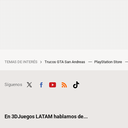
TEMAS DE INTERÉS
Trucos GTA San Andreas
PlayStation Store
Síguenos
Twit
Fac
Yout
RSS
Tikt
ter
ebo
ube
ok
ok
En 3DJuegos LATAM hablamos de...