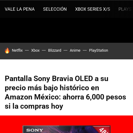
VALE LA PENA
SELECCIÓN
XBOX SERIES X/S
PLAYS
HOY SE HABLA DE
Netflix
Xbox
Blizzard
Anime
PlayStation
Pantalla Sony Bravia OLED a su
precio más bajo histórico en
Amazon México: ahorra 6,000 pesos
si la compras hoy