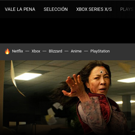
VALE LA PENA
SELECCIÓN
XBOX SERIES X/S
PLAYS
HOY SE HABLA DE
Netflix
Xbox
Blizzard
Anime
PlayStation