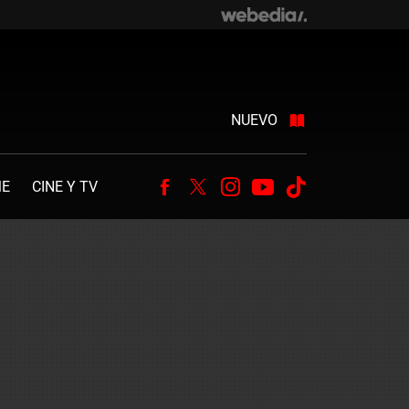
NUEVO
ME
CINE Y TV
Facebook
Twitter
Instagram
Youtube
Tiktok