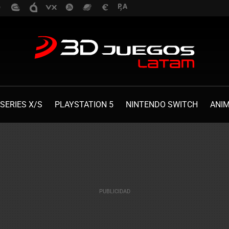
SERIES X/S
PLAYSTATION 5
NINTENDO SWITCH
ANI