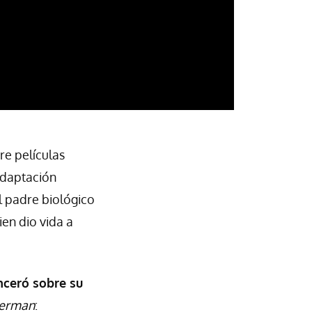
re películas
adaptación
l padre biológico
en dio vida a
nceró sobre su
erman
: