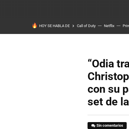
HOY SE HABLA DE
Call of Duty
Netflix
Pri
“Odia tr
Christop
con su p
set de l
Sin comentarios