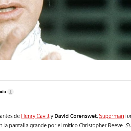
ndo
antes de
Henry Cavill
y
David Corenswet
,
Superman
fu
 la pantalla grande por el mítico Christopher Reeve.
S