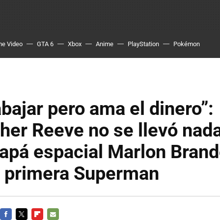
me Video
GTA 6
Xbox
Anime
PlayStation
Pokémon
abajar pero ama el dinero”:
her Reeve no se llevó nada
apá espacial Marlon Brand
a primera Superman