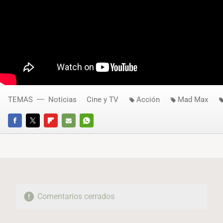
TEMAS
Noticias
Cine y TV
Acción
Mad Max
FACEBOOK
TWITTER
FLIPBOARD
E-
WHATSAPP
MAIL
Comentarios cerrados