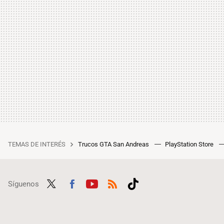
TEMAS DE INTERÉS
Trucos GTA San Andreas
PlayStation Store
Síguenos
Twit
Fac
Yout
RSS
Tikt
ter
ebo
ube
ok