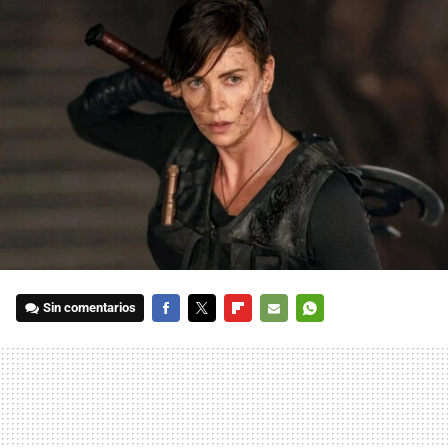
Sin comentarios
FACEBOOK
TWITTER
FLIPBOARD
E-
WHATSAPP
MAIL