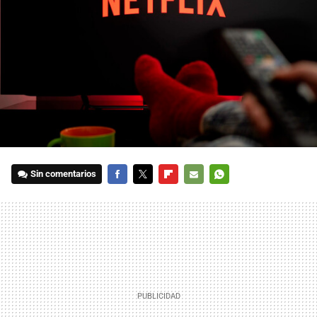
Sin comentarios
FACEBOOK
TWITTER
FLIPBOARD
E-
WHATSAPP
MAIL