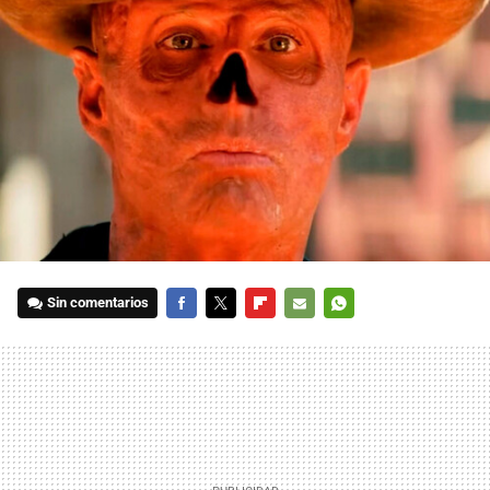
Sin comentarios
FACEBOOK
TWITTER
FLIPBOARD
E-
WHATSAPP
MAIL