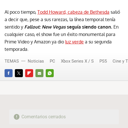
Al poco tiempo,
Todd Howard, cabeza de Bethesda
salió
a decir que, pese a sus rarezas, la línea temporal tenía
sentido y
Fallout: New Vegas
seguía siendo canon.
En
cualquier caso, el show fue un éxito monumental para
Prime Video y Amazon ya dio
luz verde
a su segunda
temporada.
TEMAS
Noticias
PC
Xbox Series X / S
PS5
Cine y 
FACEBOOK
TWITTER
FLIPBOARD
E-
WHATSAPP
MAIL
Comentarios cerrados