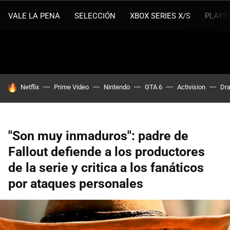
VALE LA PENA
SELECCIÓN
XBOX SERIES X/S
PLAYS
HOY SE HABLA DE
Netflix
Prime Video
Nintendo
GTA 6
Activision
Dra
"Son muy inmaduros": padre de
Fallout defiende a los productores
de la serie y critica a los fanáticos
por ataques personales