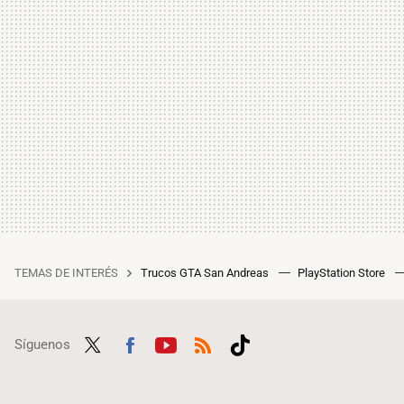
TEMAS DE INTERÉS
Trucos GTA San Andreas
PlayStation Store
Síguenos
Twit
Fac
Yout
RSS
Tikt
ter
ebo
ube
ok